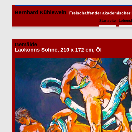
Bernhard Kühlewein
Freischaffender akademischer
Startseite
Lebensl
Gemälde
Laokonns Söhne, 210 x 172 cm, Öl